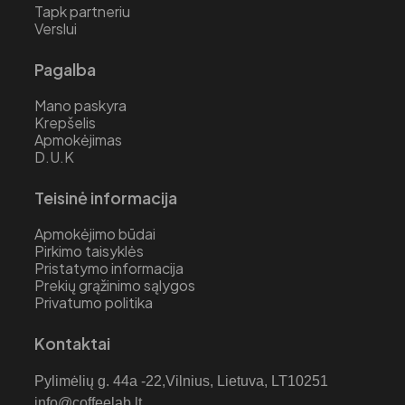
Tapk partneriu
Verslui
Pagalba
Mano paskyra
Krepšelis
Apmokėjimas
D.U.K
Teisinė informacija
Apmokėjimo būdai
Pirkimo taisyklės
Pristatymo informacija
Prekių grąžinimo sąlygos
Privatumo politika
Kontaktai
Pylimėlių g. 44a -22,Vilnius, Lietuva, LT10251
info@coffeelab.lt