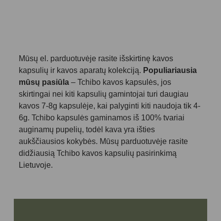
Mūsų el. parduotuvėje rasite išskirtinę kavos
kapsulių ir kavos aparatų kolekciją.
Populiariausia
mūsų pasiūla
– Tchibo kavos kapsulės, jos
skirtingai nei kiti kapsulių gamintojai turi daugiau
kavos 7-8g kapsulėje, kai palyginti kiti naudoja tik 4-
6g. Tchibo kapsulės gaminamos iš 100% tvariai
auginamų pupelių, todėl kava yra išties
aukščiausios kokybės. Mūsų parduotuvėje rasite
didžiausią Tchibo kavos kapsulių pasirinkimą
Lietuvoje.