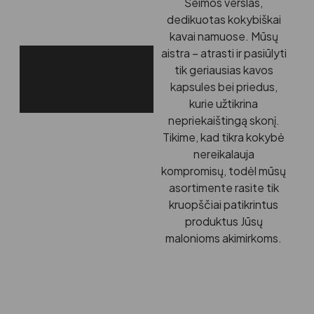
Šeimos verslas,
dedikuotas kokybiškai
kavai namuose. Mūsų
aistra – atrasti ir pasiūlyti
tik geriausias kavos
kapsules bei priedus,
kurie užtikrina
nepriekaištingą skonį.
Tikime, kad tikra kokybė
nereikalauja
kompromisų, todėl mūsų
asortimente rasite tik
kruopščiai patikrintus
produktus Jūsų
malonioms akimirkoms.