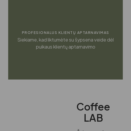
PROFESIONALUS KLIENTŲ APTARNAVIMAS
Siekiame, kad liktumėte su šypsena veide dėl
puikaus klientų aptarnavimo
Coffee
LAB