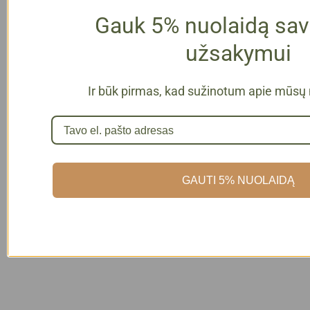
Gauk 5% nuolaidą sav
užsakymui
Ir būk pirmas, kad sužinotum apie mūsų 
GAUTI 5% NUOLAIDĄ
1
2
Ką apie mus sako
klientai?