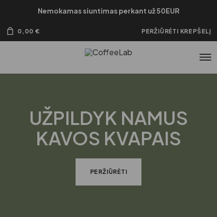
Nemokamas siuntimas perkant už 50EUR
0,00
€
PERŽIŪRĖTI KREPŠELĮ
UŽPILDYK NAMUS
KAVOS KVAPAIS
PERŽIŪRĖTI