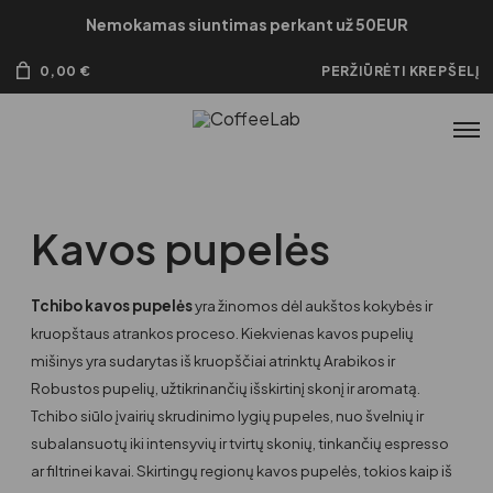
Nemokamas siuntimas perkant už 50EUR
0,00
€
PERŽIŪRĖTI KREPŠELĮ
Kavos pupelės
Tchibo kavos pupelės
yra žinomos dėl aukštos kokybės ir
kruopštaus atrankos proceso. Kiekvienas kavos pupelių
mišinys yra sudarytas iš kruopščiai atrinktų Arabikos ir
Robustos pupelių, užtikrinančių išskirtinį skonį ir aromatą.
Tchibo siūlo įvairių skrudinimo lygių pupeles, nuo švelnių ir
subalansuotų iki intensyvių ir tvirtų skonių, tinkančių espresso
ar filtrinei kavai. Skirtingų regionų kavos pupelės, tokios kaip iš