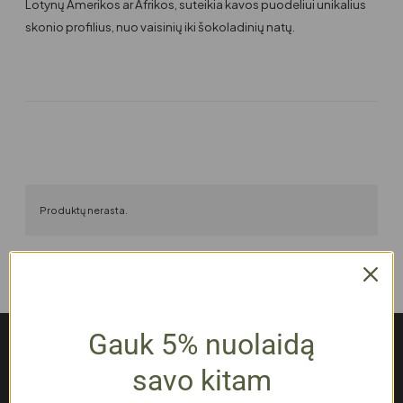
Lotynų Amerikos ar Afrikos, suteikia kavos puodeliui unikalius
skonio profilius, nuo vaisinių iki šokoladinių natų.
Produktų nerasta.
Gauk 5% nuolaidą
savo kitam