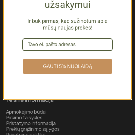
užsakymui
Naudingos nuorodos
Parduotuvė
Ir būk pirmas, kad sužinotum apie
Apie mus
mūsų naujas prekes!
Kontaktai
Tapk partneriu
Verslui
Pagalba
GAUTI 5% NUOLAIDĄ
Mano paskyra
Krepšelis
Apmokėjimas
D.U.K
Teisinė informacija
Apmokėjimo būdai
Pirkimo taisyklės
Pristatymo informacija
Prekių grąžinimo sąlygos
Privatumo politika