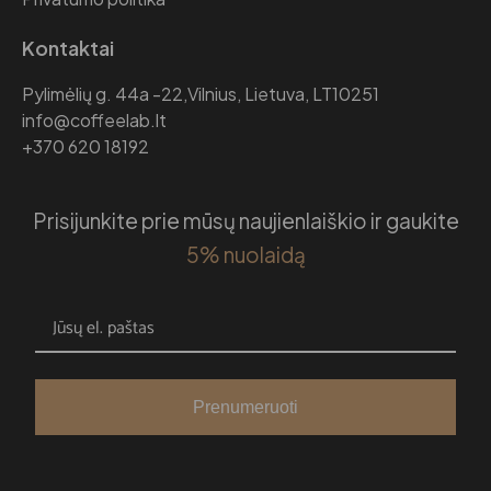
Kontaktai
Pylimėlių g. 44a -22,Vilnius, Lietuva, LT10251
info@coffeelab.lt
+370 620 18192
Prisijunkite prie mūsų naujienlaiškio ir gaukite
5% nuolaidą
Prenumeruoti