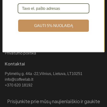
Mano paskyra
Krepšelis
Apmokėjimas
D.U.K
Teisinė informacija
GAUTI 5% NUOLAIDĄ
Apmokėjimo būdai
Pirkimo taisyklės
Pristatymo informacija
Prekių grąžinimo sąlygos
Privatumo politika
Kontaktai
Pylimėlių g. 44a -22,Vilnius, Lietuva, LT10251
info@coffeelab.lt
+370 620 18192
Prisijunkite prie mūsų naujienlaiškio ir gaukite