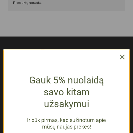
Produktų nerasta.
Naudingos nuorodos
Gauk 5% nuolaidą
Parduotuvė
savo kitam
Apie mus
Kontaktai
užsakymui
Tapk partneriu
Verslui
Ir būk pirmas, kad sužinotum apie
Pagalba
mūsų naujas prekes!