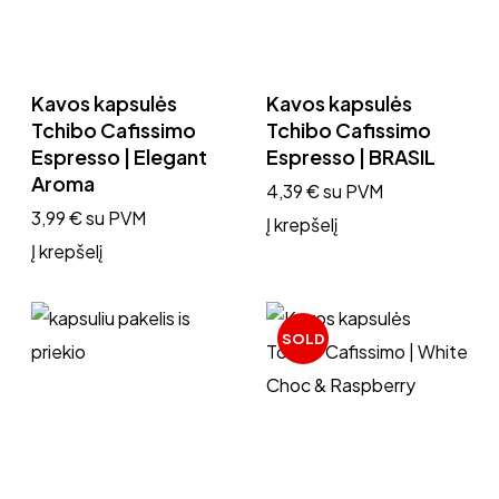
Kavos kapsulės
Kavos kapsulės
Tchibo Cafissimo
Tchibo Cafissimo
Espresso | Elegant
Espresso | BRASIL
Aroma
4,39
€
su PVM
3,99
€
su PVM
Į krepšelį
Į krepšelį
SOLD