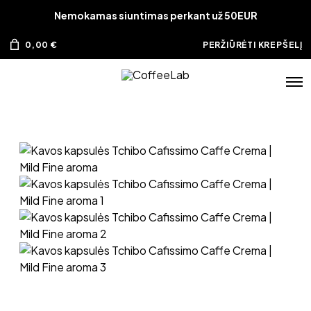
Nemokamas siuntimas perkant už 50EUR
0,00
€
PERŽIŪRĖTI KREPŠELĮ