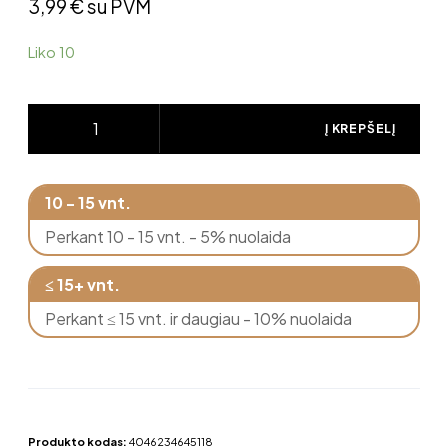
3,99
€
su PVM
Liko 10
Į KREPŠELĮ
10 - 15 vnt.
Perkant 10 - 15 vnt. - 5% nuolaida
≤ 15+ vnt.
Perkant ≤ 15 vnt. ir daugiau - 10% nuolaida
Produkto kodas:
4046234645118