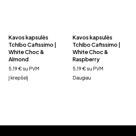
Kavos kapsulės
Kavos kapsulės
Tchibo Cafissimo |
Tchibo Cafissimo |
White Choc &
White Choc &
Almond
Raspberry
5,19
€
su PVM
5,19
€
su PVM
Į krepšelį
Daugiau