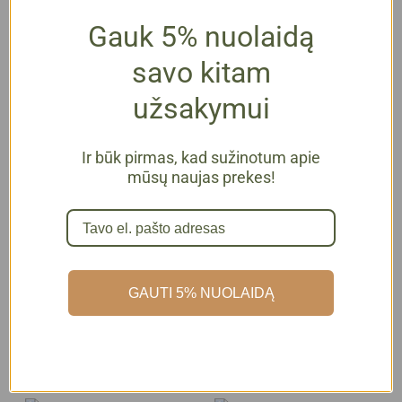
SOLD
Gauk 5% nuolaidą
savo kitam
užsakymui
Ir būk pirmas, kad sužinotum apie
mūsų naujas prekes!
Kavos aparatas
Kavos aparatas
Tchibo Cafissimo
Tchibo Cafissimo
GAUTI 5% NUOLAIDĄ
PURE+ | GREY
PURE+ | WHITE
99,00
€
su PVM
99,00
€
su PVM
Daugiau
Į krepšelį