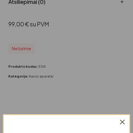
Atsiliepimai (0)
99,00
€
su PVM
Neturime
Produkto kodas:
5124
Kategorija:
Kavos aparatai
Panašūs produktai