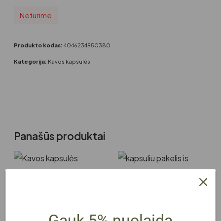
Neturime
Produkto kodas:
4046234950380
Kategorija:
Kavos kapsulės
Panašūs produktai
Gauk 5% nuolaidą