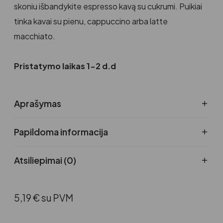
skoniu išbandykite espresso kavą su cukrumi. Puikiai
tinka kavai su pienu, cappuccino arba latte
macchiato.
Pristatymo laikas 1-2 d.d
Aprašymas
Papildoma informacija
Atsiliepimai (0)
5,19
€
su PVM