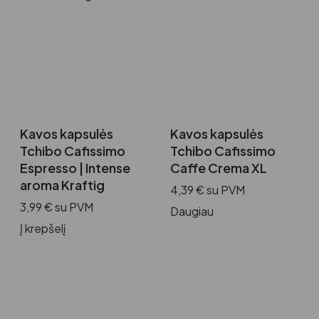
Kavos kapsulės
Kavos kapsulės
Tchibo Cafissimo
Tchibo Cafissimo
Espresso | Intense
Caffe Crema XL
aroma Kraftig
4,39
€
su PVM
3,99
€
su PVM
Daugiau
Į krepšelį