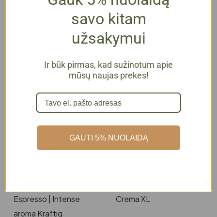
savo kitam
užsakymui
Ir būk pirmas, kad sužinotum apie
mūsų naujas prekes!
Kavos kapsulės
Kavos kapsulės
Tchibo Cafissimo
Tchibo Cafissimo |
Espresso | Elegant
Pistachio &
Aroma
Chocolate
3,99
€
su PVM
5,19
€
su PVM
GAUTI 5% NUOLAIDĄ
Į krepšelį
Į krepšelį
SOLD