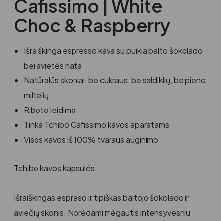
Cafissimo | White
Choc & Raspberry
Išraiškinga espresso kava su puikia balto šokolado
bei avietės nata
Natūralūs skoniai, be cukraus, be saldiklių, be pieno
miltelių
Riboto leidimo
Tinka Tchibo Cafissimo kavos aparatams
Visos kavos iš 100% tvaraus auginimo
Tchibo kavos kapsulės.
Išraiškingas espreso ir tipiškas baltojo šokolado ir
aviečių skonis. Norėdami mėgautis intensyvesniu