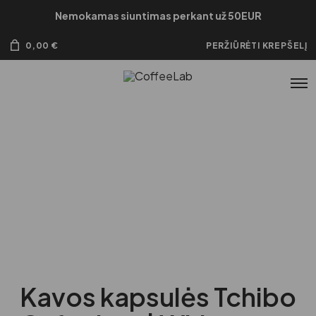
Nemokamas siuntimas perkant už 50EUR
0,00
€
PERŽIŪRĖTI KREPŠELĮ
Kavos kapsulės Tchibo