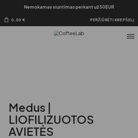
Nemokamas siuntimas perkant už 50EUR
0,00
€
PERŽIŪRĖTI KREPŠELĮ
Medus |
LIOFILIZUOTOS
AVIETĖS