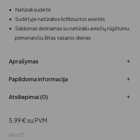
Natūrali sudėtis
Sudėtyje natūralios liofilizuotos avietės
Saldumas derinamas su natūraliu aviečių rūgštumu,
primenančiu šiltas vasaros dienas
Aprašymas
Papildoma informacija
Atsiliepimai (0)
5,99
€
su PVM
Liko 27