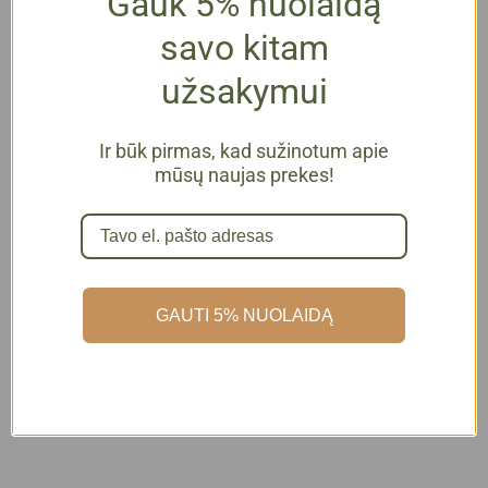
Gauk 5% nuolaidą
savo kitam
užsakymui
Ir būk pirmas, kad sužinotum apie
mūsų naujas prekes!
Medus | SŪDYTI
Medus | IMBIERAS IR
ŽEMĖS RIEŠUTAI
CITRINA
GAUTI 5% NUOLAIDĄ
5,49
€
su PVM
5,99
€
su PVM
Į krepšelį
Į krepšelį