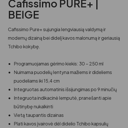
Cafissimo PURE+ |
BEIGE
Cafissimo Pure+ sujungia lengviausią valdymą ir
modernų dizainą bei didelį kavos malonumą ir geriausią
Tchibo kokybę.
Programuojamas gėrimo kiekis: 30 – 250 ml
Nuimama puodelių lentyna mažiems ir dideliems
puodeliams iki 15,4 cm
Integruotas automatinis išsijungimas po 9 minučių
Integruota indikacinė lemputė, pranešanti apie
būtinybę nukalkinti
Vietą taupantis dizainas
Plati kavos įvairovė dėl didelio Tchibo kapsulių