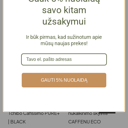
savo kitam
užsakymui
Ir būk pirmas, kad sužinotum apie
mūsų naujas prekes!
Kavos aparatas
Kavos aparatas
Tchibo Cafissimo
Tchibo Cafissimo
PURE+ | DEEP TEAL
Milk | BLACK
99,00
€
su PVM
149,00
€
su PVM
GAUTI 5% NUOLAIDĄ
Daugiau
Daugiau
-15%