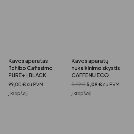
Kavos aparatas
Kavos aparatų
Tchibo Cafissimo
nukalkinimo skystis
PURE+ | BLACK
CAFFENU ECO
99,00
€
su PVM
5,99
€
5,09
€
su PVM
Į krepšelį
Į krepšelį