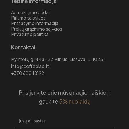
Teisinė informacija
Apmokėjimo būdai
Pirkimo taisyklės
Pristatymo informacija
Prekių grąžinimo sąlygos
Privatumo politika
Kontaktai
Pylimėlių g. 44a -22,Vilnius, Lietuva, LT10251
info@coffeelab.lt
+370 620 18192
Prisijunkite prie mūsų naujienlaiškio ir
gaukite
5% nuolaidą