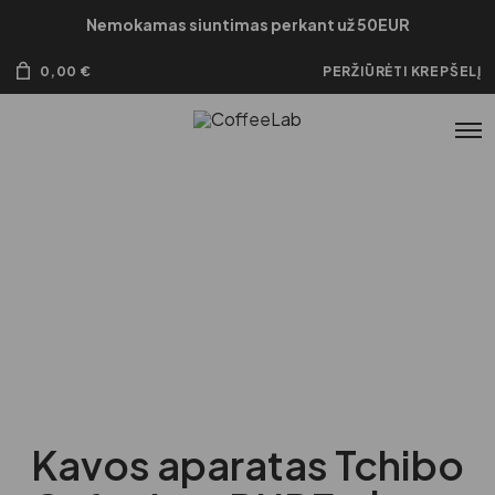
Nemokamas siuntimas perkant už 50EUR
0,00
€
PERŽIŪRĖTI KREPŠELĮ
Kavos aparatas Tchibo